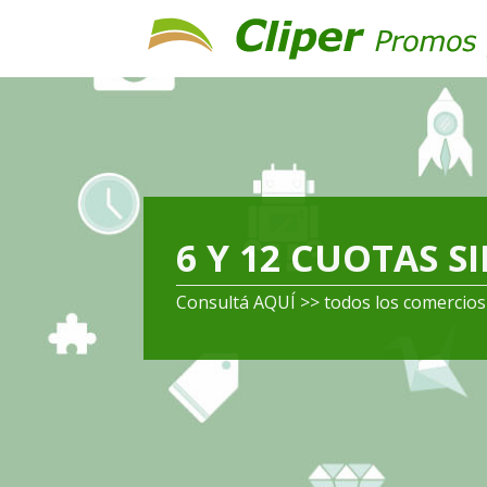
6 Y 12 CUOTAS S
Consultá AQUÍ >> todos los comercios 