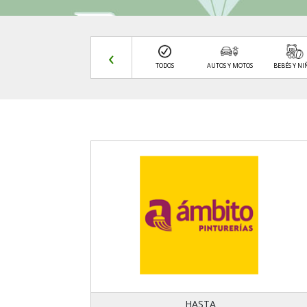
‹
VARIOS
VIAJES Y TURISMO
TODOS
AUTOS Y MOTOS
BEBÉS Y NI
HASTA