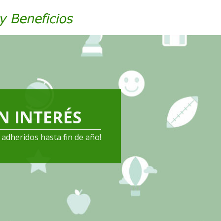
IN INTERÉS
adheridos hasta fin de año!