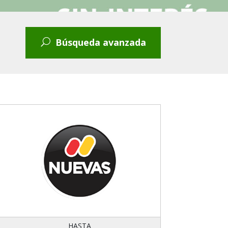
Búsqueda avanzada
ACIAS Y
GASTRONOMÍA
HOGAR DECO Y JARDÍN
INTERNET
LIBRERÍA Y
UMERÍAS
JUGUETERÍA
HASTA