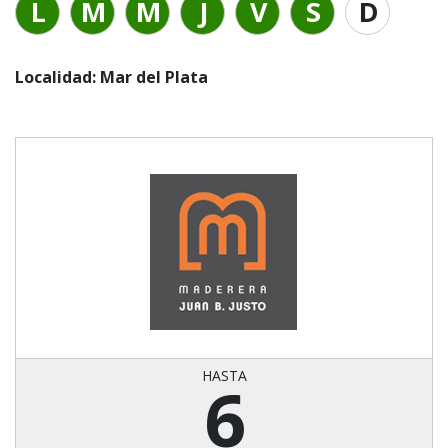
L
M
M
J
V
S
D
Localidad: Mar del Plata
HASTA
6