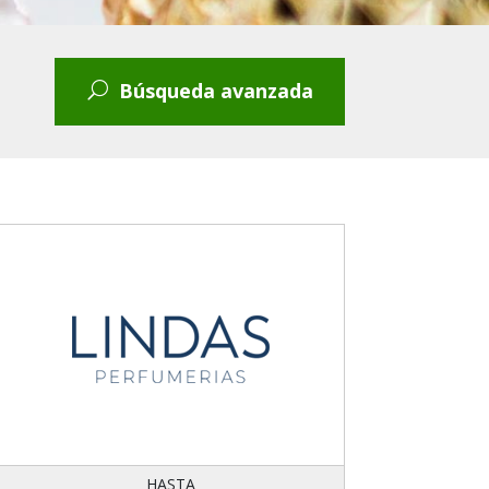
Búsqueda avanzada
ACIAS Y
GASTRONOMÍA
HOGAR DECO Y JARDÍN
INTERNET
LIBRERÍA Y
UMERÍAS
JUGUETERÍA
HASTA