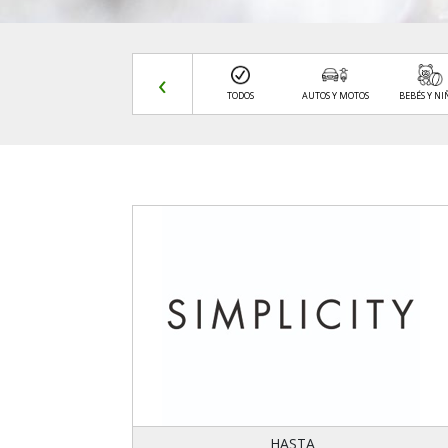
‹
VARIOS
VIAJES Y TURISMO
TODOS
AUTOS Y MOTOS
BEBÉS Y NI
HASTA