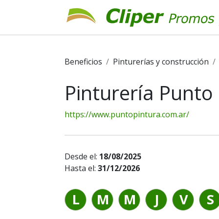
Beneficios
Pinturerías y construcción
Pinturería Punto
https://www.puntopintura.com.ar/
Desde el:
18/08/2025
Hasta el:
31/12/2026
L
M
M
J
V
S