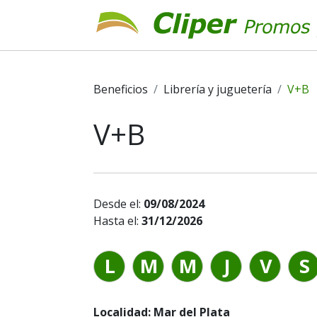
Beneficios
Librería y juguetería
V+B
V+B
Desde el:
09/08/2024
Hasta el:
31/12/2026
L
M
M
J
V
S
Localidad: Mar del Plata