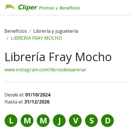
Beneficios
Librería y juguetería
LIBRERÍA FRAY MOCHO
Librería Fray Mocho
www.instagram.com/librosdelaarena/
Desde el:
01/10/2024
Hasta el:
31/12/2026
L
M
M
J
V
S
D