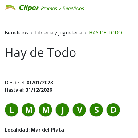
Beneficios
Librería y juguetería
HAY DE TODO
Hay de Todo
Desde el:
01/01/2023
Hasta el:
31/12/2026
L
M
M
J
V
S
D
Localidad: Mar del Plata