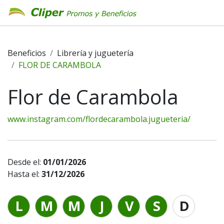
Beneficios
Librería y juguetería
FLOR DE CARAMBOLA
Flor de Carambola
www.instagram.com/flordecarambola.jugueteria/
Desde el:
01/01/2026
Hasta el:
31/12/2026
L
M
M
J
V
S
D