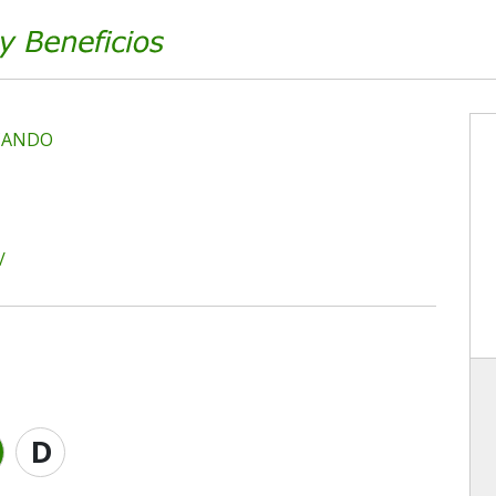
CANDO
/
D