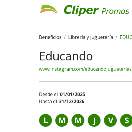
Beneficios
Librería y juguetería
EDU
Educando
www.instagram.com/educandojugueterias
Desde el:
01/01/2025
Hasta el:
31/12/2026
L
M
M
J
V
S