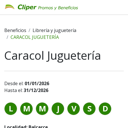
Beneficios
Librería y juguetería
CARACOL JUGUETERÍA
Caracol Juguetería
Desde el:
01/01/2026
Hasta el:
31/12/2026
L
M
M
J
V
S
D
Localidad: Balcarce