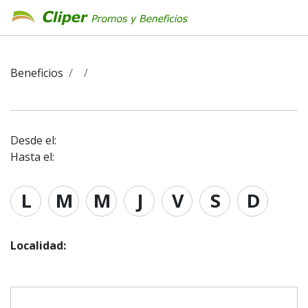
Beneficios
Desde el:
Hasta el:
L
M
M
J
V
S
D
Localidad: