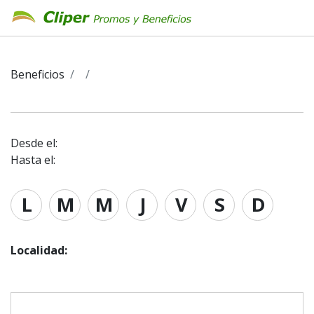
Beneficios
Desde el:
Hasta el:
L
M
M
J
V
S
D
Localidad: